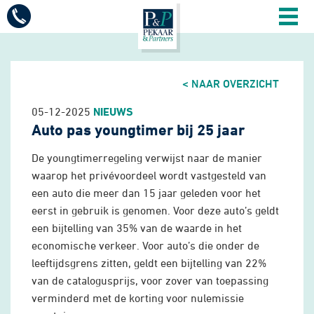
Mobiel
menu
Diensten
< NAAR OVERZICHT
Vacatures
05-12-2025
NIEUWS
Auto pas youngtimer bij 25 jaar
Sectoren
De youngtimerregeling verwijst naar de manier
waarop het privévoordeel wordt vastgesteld van
Over ons
een auto die meer dan 15 jaar geleden voor het
eerst in gebruik is genomen. Voor deze auto’s geldt
een bijtelling van 35% van de waarde in het
Actueel
economische verkeer. Voor auto’s die onder de
leeftijdsgrens zitten, geldt een bijtelling van 22%
van de catalogusprijs, voor zover van toepassing
Contact
verminderd met de korting voor nulemissie