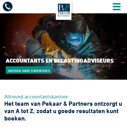
Mobiel
menu
Diensten
Vacatures
Sectoren
ACCOUNTANTS EN BELASTINGADVISEURS
ONTDEK ONZE EXPERTISES
Over ons
Actueel
Allround accountantskantoor
Het team van Pekaar & Partners ontzorgt u
van A tot Z, zodat u goede resultaten kunt
Contact
boeken.