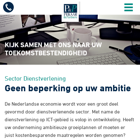
Mobiel
menu
Diensten
Vacatures
KIJK SAMEN MET ONS NAAR UW
TOEKOMSTBESTENDIGHEID
Sectoren
Sector
Dienstverlening
Over ons
Geen beperking op uw ambitie
De Nederlandse economie wordt voor een groot deel
Actueel
gevormd door dienstverlenende sector. Met name de
dienstverlening op ICT-gebied is volop in ontwikkeling. Heeft
Contact
uw onderneming ambitieuze groeiplannen of moeten er
juist kostenbesparende maatregelen worden genomen?