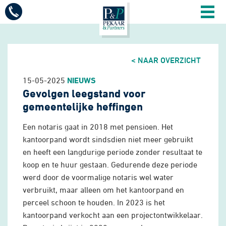
Mobiel
menu
Diensten
< NAAR OVERZICHT
Vacatures
15-05-2025
NIEUWS
Gevolgen leegstand voor
Sectoren
gemeentelijke heffingen
Een notaris gaat in 2018 met pensioen. Het
Over ons
kantoorpand wordt sindsdien niet meer gebruikt
en heeft een langdurige periode zonder resultaat te
koop en te huur gestaan. Gedurende deze periode
Actueel
werd door de voormalige notaris wel water
verbruikt, maar alleen om het kantoorpand en
perceel schoon te houden. In 2023 is het
Contact
kantoorpand verkocht aan een projectontwikkelaar.