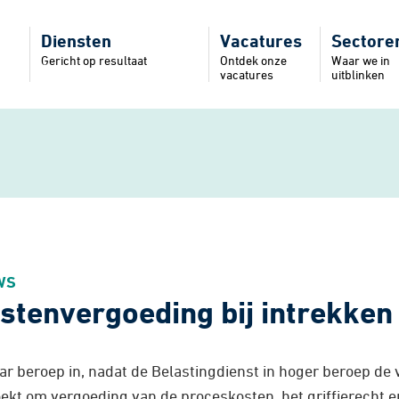
Diensten
Vacatures
Sectore
Gericht op resultaat
Ontdek onze
Waar we in
vacatures
uitblinken
Accountancy
Automotiv
Administratieve
Bouw
dienstverlening
Dienstverl
Bedrijfsadvisering
Industrie
Erfrecht
Non profit
Fiscaal advies
Visserij
Grenswerkers
WS
Salarisadministratie en
HRM
stenvergoeding bij intrekken
ar beroep in, nadat de Belastingdienst in hoger beroep de
zoekt om vergoeding van de proceskosten, het griffierecht e