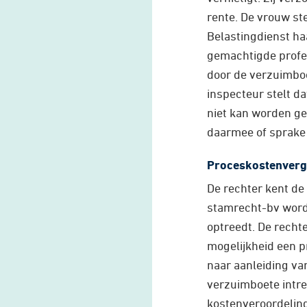
rente. De vrouw st
Belastingdienst haa
gemachtigde profes
door de verzuimboe
inspecteur stelt d
niet kan worden ge
daarmee of sprake 
Proceskostenver
De rechter kent de
stamrecht-bv wordt
optreedt. De recht
mogelijkheid een 
naar aanleiding v
verzuimboete intre
kostenveroordeling