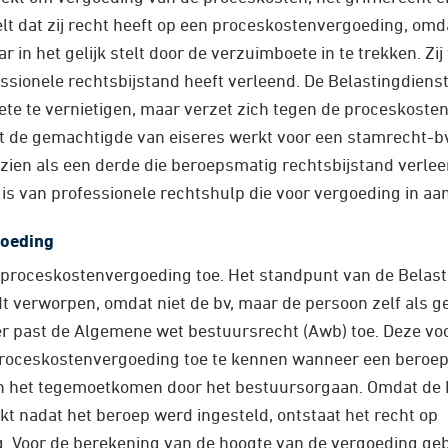
elt dat zij recht heeft op een proceskostenvergoeding, omd
r in het gelijk stelt door de verzuimboete in te trekken. Zij
sionele rechtsbijstand heeft verleend. De Belastingdien
te te vernietigen, maar verzet zich tegen de proceskoste
at de gemachtigde van eiseres werkt voor een stamrecht-bv,
zien als een derde die beroepsmatig rechtsbijstand verleen
is van professionele rechtshulp die voor vergoeding in a
goeding
 proceskostenvergoeding toe. Het standpunt van de Belast
 verworpen, omdat niet de bv, maar de persoon zelf als 
er past de Algemene wet bestuursrecht (Awb) toe. Deze voo
proceskostenvergoeding toe te kennen wanneer een beroep
an het tegemoetkomen door het bestuursorgaan. Omdat de 
kt nadat het beroep werd ingesteld, ontstaat het recht op
. Voor de berekening van de hoogte van de vergoeding geb