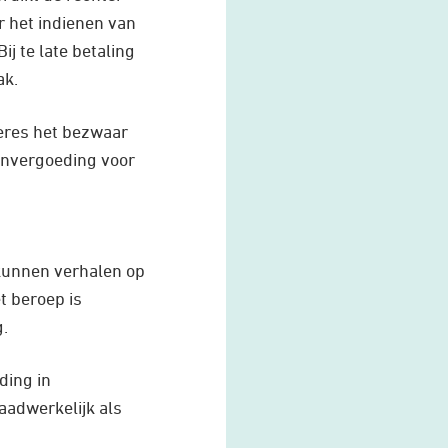
r het indienen van
j te late betaling
ak.
eres het bezwaar
tenvergoeding voor
 kunnen verhalen op
t beroep is
g.
ding in
aadwerkelijk als