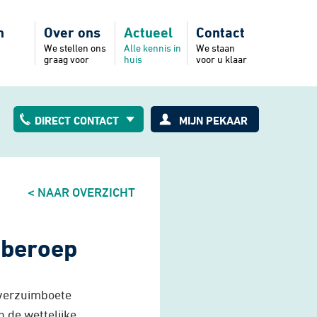
n
Over ons
Actueel
Contact
We stellen ons
Alle kennis in
We staan
graag voor
huis
voor u klaar
e
Nieuws
Brochures
DIRECT CONTACT
MIJN PEKAAR
ening
Goes
0113-214310
< NAAR OVERZICHT
Stellendam
0187-492633
 beroep
Middelburg
0118-637680
 verzuimboete
n de wettelijke