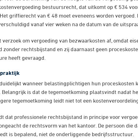
kostenvergoeding bestuursrecht, dat uitkomt op € 534 voo
Het griffierecht van € 48 moet eveneens worden vergoed. Bi
e verschuldigd vanaf vier weken na de datum van de uitspra
et verzoek om vergoeding van bezwaarkosten af, omdat eis
nd zonder rechtsbijstand en zij daarnaast geen proceskos
re heeft gevraagd.
praktijk
duidelijkt wanneer belastingplichtigen hun proceskosten
. Belangrijk is dat de tegemoetkoming plaatsvindt nadat he
egere tegemoetkoming leidt niet tot een kostenveroordelin
t dat professionele rechtsbijstand in principe voor vergoe
ngeacht de rechtsvorm van het kantoor. De persoon die d
dt is bepalend, niet de onderliggende bedrijfsstructuur.