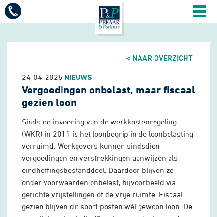
Mobiel
menu
Diensten
< NAAR OVERZICHT
Vacatures
24-04-2025
NIEUWS
Vergoedingen onbelast, maar fiscaal
Sectoren
gezien loon
Sinds de invoering van de werkkostenregeling
Over ons
(WKR) in 2011 is het loonbegrip in de loonbelasting
verruimd. Werkgevers kunnen sindsdien
vergoedingen en verstrekkingen aanwijzen als
Actueel
eindheffingsbestanddeel. Daardoor blijven ze
onder voorwaarden onbelast, bijvoorbeeld via
gerichte vrijstellingen of de vrije ruimte. Fiscaal
Contact
gezien blijven dit soort posten wél gewoon loon. De