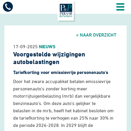
Mobiel
menu
Diensten
< NAAR OVERZICHT
Vacatures
17-09-2025
NIEUWS
Voorgestelde wijzigingen
Sectoren
autobelastingen
Tariefkorting voor emissievrije personenauto's
Over ons
Door het zware accupakket betalen emissievrije
personenauto’s zonder korting meer
motorrijtuigenbelasting (mrb) dan vergelijkbare
Actueel
benzineauto’s. Om deze auto’s gelijker te
belasten in de mrb, heeft het kabinet besloten om
Contact
de tariefkorting te verhogen van 25% naar 30% in
de periode 2026-2028. In 2029 blijft de